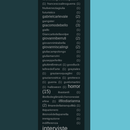
(1)
francescoalinoguerra
(1)
friuliveneziagiulia
(1)
futuristico
(1)
gabrielcarlevale
(2)
gangster
(1)
giacomodebello
(3)
giallo
(1)
Giancarlodellavolpe
(1)
giovanniberruti
(2)
giovannimirabella
(1)
giovanniscalingi
(2)
giuliacampolongo
(1)
giuliamanzini
(1)
giuseppeferlito
(1)
gliultimi6minuti
(1)
goodluck-
lafinedell'arte
(1)
graytales
(1)
grazianoquaglini
(1)
grazianosirica
(1)
grottesco
(1)
guerra
(1)
guidomartini
horror
(1)
halloween
(1)
(15)
ibastardi
(1)
ilbellodegliinizièchenonesist
ilfilodiarianna
efine
(1)
(2)
ilmaredellatranquillità
(1)
ilsiparionero
(1)
iltronoèdellapanella
(1)
immigrazione
(1)
indifferenza
(1)
interviste