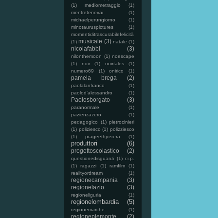
(1)
mediometraggio
(1)
mentretenevai
(1)
michaelperungiorno
(1)
minotauruspictures
(1)
momentiditrascurabilefelicità
musicale
(3)
(1)
natale
(1)
nicolafabbi
(3)
nilonthemoon
(1)
noescape
(1)
noir
(1)
noirtales
(1)
numero69
(1)
onirico
(1)
pamela brega
(2)
paolalanfranco
(1)
paolod'alessandro
(1)
Paolosborgato
(3)
paranormale
(1)
pazienzazero
(1)
pedagogico
(1)
pietrocinieri
(1)
poliziesco
(1)
polizziesco
(1)
prageethperera
(1)
produttori
(6)
progettoscolastico
(2)
questionedisguardi
(1)
r.i.p.
(1)
ragazzi
(1)
ramfilm
(1)
realityordream
(1)
regionecampania
(3)
regionelazio
(3)
regioneliguria
(1)
regionelombardia
(5)
regionemarche
(1)
regionepiemonte
(2)