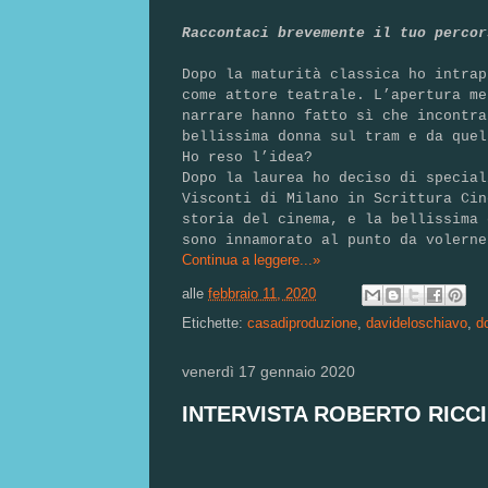
Raccontaci brevemente il tuo percor
Dopo la maturità classica ho intrap
come attore teatrale. L’apertura me
narrare hanno fatto sì che incontra
bellissima donna sul tram e da quel
Ho reso l’idea?
Dopo la laurea ho deciso di special
Visconti di Milano in Scrittura Cin
storia del cinema, e la bellissima 
sono innamorato al punto da volerne
Continua a leggere...»
alle
febbraio 11, 2020
Etichette:
casadiproduzione
,
davideloschiavo
,
d
venerdì 17 gennaio 2020
INTERVISTA ROBERTO RICC