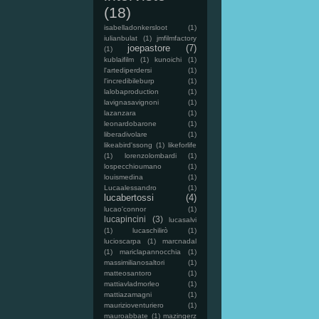
(18)
isabelladonkersloot
(1)
iulianbulat
(1)
jmfilmfactory
joepastore
(7)
(1)
kublaifilm
(1)
kunoichi
(1)
l'artediperdersi
(1)
l'incredibileburp
(1)
lalobaproduction
(1)
lavignasavignoni
(1)
lazanzara
(1)
leonardobarone
(1)
liberadivolare
(1)
likeabird'ssong
(1)
likeforlife
(1)
lorenzolombardi
(1)
lospecchioumano
(1)
louismedina
(1)
Lucaalessandro
(1)
lucabertossi
(4)
lucao'connor
(1)
lucapincini
(3)
lucasalvi
(1)
lucaschilirò
(1)
lucioscarpa
(1)
marcnadal
(1)
mariclapannocchia
(1)
massimilianosaltori
(1)
matteosantoro
(1)
mattiavladmorleo
(1)
mattiazamagni
(1)
maurizioventuriero
(1)
mauroabbate
(1)
mazingerz