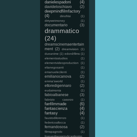
danielespadoni
(4)
davideloschiavo
(2)
deepmindfilmfactory
(4)
dinofrisi
(1)
dirtywetmoney
(1)
documentario
(3)
drammatico
(24)
dreamscinemaentertain
ment
(2)
dreamvision
(1)
dueanime
(1)
edonèfilms
(1)
elementsstudios
(1)
elementvideoproduction
(1)
elianegosanti
(1)
emanuelecilenti
(1)
emilianocanova
(2)
emma'sworld
(1)
ettoredigennaro
(2)
eudaimonia
(1)
fabioalbanese
(3)
fabrizio casorzo
(1)
fanfilmmade
(6)
fantascienza
(4)
fantasy
(4)
faustodilorenzo
(1)
federicoallocca
(1)
fernandososa
(2)
filmspagnolo
(1)
foreverilsegretodicagliostro