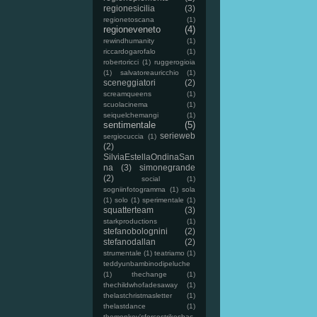
regionesicilia
(3)
regionetoscana
(1)
regioneveneto
(4)
rewindhumanity
(1)
riccardogarofalo
(1)
robertoricci
(1)
ruggerogioia
(1)
salvatoreauricchio
(1)
sceneggiatori
(2)
screamqueens
(1)
scuolacinema
(1)
seiquelchemangi
(1)
sentimentale
(5)
serieweb
sergiocuccia
(1)
(2)
SilviaEstellaOndinaSan
na
(3)
simonegrande
(2)
social
(1)
sogniinfotogramma
(1)
sola
(1)
solo
(1)
sperimentale
(1)
squatterteam
(3)
starkproductions
(1)
stefanobolognini
(2)
stefanodallan
(2)
strumentale
(1)
teatriamo
(1)
teddyunbambinodipeluche
(1)
thechange
(1)
thechildwhofadesaway
(1)
thelastchristmasletter
(1)
thelastdance
(1)
themonkey'sforcestrikesbac