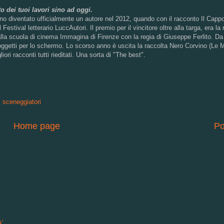
 dei tuoi lavori sino ad oggi.
 diventato ufficialmente un autore nel 2012, quando con il racconto Il Cappot
estival letterario LuccAutori. Il premio per il vincitore oltre alla targa, era la 
lla scuola di cinema Immagina di Firenze con la regia di Giuseppe Ferlito. Da 
soggetti per lo schermo. Lo scorso anno è uscita la raccolta Nero Corvino (Le
iori racconti tutti rieditati. Una sorta di "The best".
,
sceneggiatori
Home page
Po
'