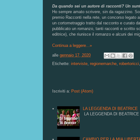
Da quando sei un autore di racconti? Un sunto
Ho sempre amato scrivere, sin da ragazzino. Sono
premio Racconti nella rete, un concorso legato al F
un cortometraggio tratto dal racconto e curato da
pubblicato un romanzo, tanti racconti e scritto 
editrice), che riunisce il romanzo e alcuni dei migl
Continua a leggere...»
alle
gennaio 17, 2020
Etichette:
interviste
,
regionemarche
,
robertoricci
Iscriviti a:
Post (Atom)
LA LEGGENDA DI BEATRICE
LA LEGGENDA DI BEATRICE
CAMBIO PER LA MIA LIBERTA