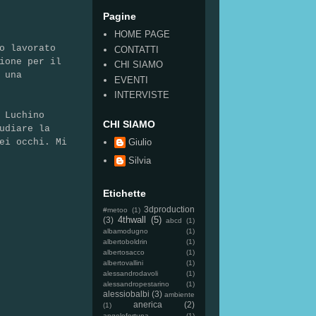
Pagine
HOME PAGE
o lavorato
CONTATTI
ione per il
CHI SIAMO
 una
EVENTI
INTERVISTE
 Luchino
CHI SIAMO
udiare la
ei occhi. Mi
Giulio
Silvia
Etichette
3dproduction
#metoo
(1)
4thwall
(5)
(3)
abcd
(1)
albamodugno
(1)
albertoboldrin
(1)
albertosacco
(1)
albertovallini
(1)
alessandrodavoli
(1)
alessandropestarino
(1)
alessiobalbi
(3)
ambiente
anerica
(2)
(1)
angelofortuna
(1)