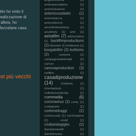
antinazionalismo
(1)
antoniobarone
(1)
to ho vinto il
antoniocastaldo
(2)
realizzazione di
antonioiacca
(1)
allora, ho
antonioleone
(1)
anunfinishedstory
(1)
 Mezzelane casa
aoulstory
(1)
arte
(1)
astrafilm
(7)
attrice/attori
backfilmproductions
(1)
(2)
bloomer
(1)
boldness
(1)
borgatofilm
(3)
bullismo
(2)
camorra
(1)
campagnaelettorale
(1)
cancro
(1)
canovaproduction
(3)
carillon
(1)
st più vecchi
casadiproduzione
(14)
chisiamo
(1)
cinemamuto
(1)
collettivosudevita
(1)
commedia
(6)
coronavirus
(2)
corso
(1)
cortisiparte
(1)
cortometraggi
(2)
cortoscuola
(1)
cos'èmatera
(1)
covid
(1)
cristiandegiglio
(2)
danielemorelli
(1)
danielerusso
(1)