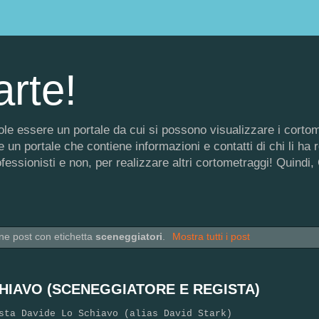
arte!
 vuole essere un portale da cui si possono visualizzare i corto
un portale che contiene informazioni e contatti di chi li ha rea
rofessionisti e non, per realizzare altri cortometraggi! Quin
one post con etichetta
sceneggiatori
.
Mostra tutti i post
CHIAVO (SCENEGGIATORE E REGISTA)
sta Davide Lo Schiavo (alias David Stark)