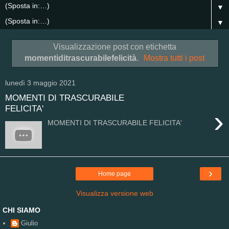
▼
▼
Visualizzazione post con etichetta
momentiditrascurabilefelicità
.
Mostra tutti i post
lunedì 3 maggio 2021
MOMENTI DI TRASCURABILE
FELICITA'
›
MOMENTI DI TRASCURABILE FELICITA'
›
Home page
Visualizza versione web
CHI SIAMO
Giulio