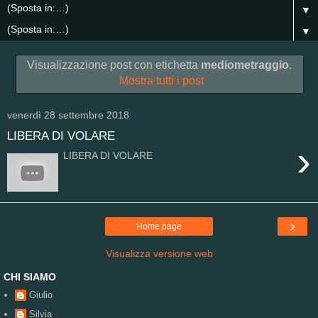
▼
▼
Visualizzazione post con etichetta
mediometraggio
.
Mostra tutti i post
venerdì 28 settembre 2018
LIBERA DI VOLARE
›
LIBERA DI VOLARE
›
Home page
Visualizza versione web
CHI SIAMO
Giulio
Silvia