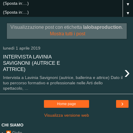
▼
▼
Visualizzazione post con etichetta
lalobaproduction
.
Mostra tutti i post
lunedì 1 aprile 2019
INTERVISTA LAVINIA
SAVIGNONI (AUTRICE E
›
ATTRICE)
Intervista a Lavinia Savignoni (autrice, ballerina e attrice) Dato il
tuo percorso formativo e professionale nelle Arti dello
spettacolo, ...
›
Home page
Visualizza versione web
CHI SIAMO
Giulio