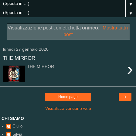
▼
▼
Visualizzazione post con etichetta
onirico
.
Mostra tutti i
post
lunedì 27 gennaio 2020
THE MIRROR
›
THE MIRROR
›
Home page
Visualizza versione web
CHI SIAMO
Giulio
Silvia