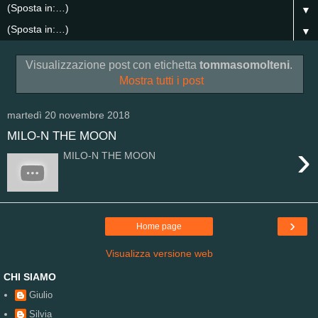
▼
▼
Visualizzazione post con etichetta
tommasomolteni
.
Mostra tutti i post
martedì 20 novembre 2018
MILO-N THE MOON
›
MILO-N THE MOON
›
Home page
Visualizza versione web
CHI SIAMO
Giulio
Silvia