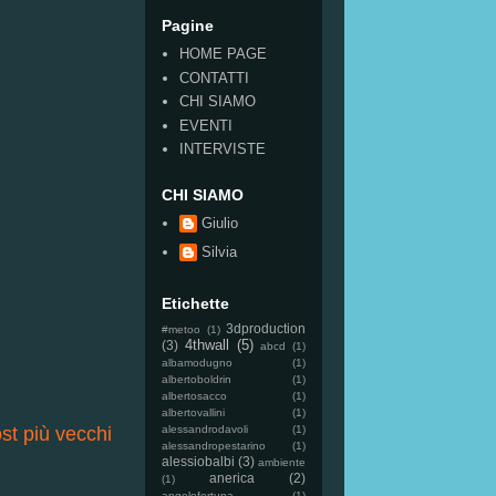
Pagine
HOME PAGE
CONTATTI
CHI SIAMO
EVENTI
INTERVISTE
CHI SIAMO
Giulio
Silvia
Etichette
3dproduction
#metoo
(1)
4thwall
(5)
(3)
abcd
(1)
albamodugno
(1)
albertoboldrin
(1)
albertosacco
(1)
albertovallini
(1)
alessandrodavoli
(1)
st più vecchi
alessandropestarino
(1)
alessiobalbi
(3)
ambiente
anerica
(2)
(1)
angelofortuna
(1)