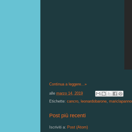
Continua a leggere...»
alle
marzo 14, 2019
Etichette:
cancro
,
leonardobarone
,
mariclapanno
Post più recenti
Iscriviti a:
Post (Atom)