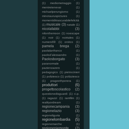
(1)
mediometraggio
(1)
mentretenevai
(1)
michaelperungiorno
(1)
minotauruspictures
(1)
momentiditrascurabilefelicità
musicale
(3)
(1)
natale
(1)
nicolafabbi
(3)
nilonthemoon
(1)
noescape
(1)
noir
(1)
noirtales
(1)
numero69
(1)
onirico
(1)
pamela brega
(2)
paolalanfranco
(1)
paolod'alessandro
(1)
Paolosborgato
(3)
paranormale
(1)
pazienzazero
(1)
pedagogico
(1)
pietrocinieri
(1)
poliziesco
(1)
polizziesco
(1)
prageethperera
(1)
produttori
(6)
progettoscolastico
(2)
questionedisguardi
(1)
r.i.p.
(1)
ragazzi
(1)
ramfilm
(1)
realityordream
(1)
regionecampania
(3)
regionelazio
(3)
regioneliguria
(1)
regionelombardia
(5)
regionemarche
(1)
regionepiemonte
(2)