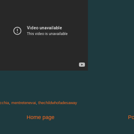
cchia
,
mentretenevai
,
thechildwhofadesaway
Home page
Po