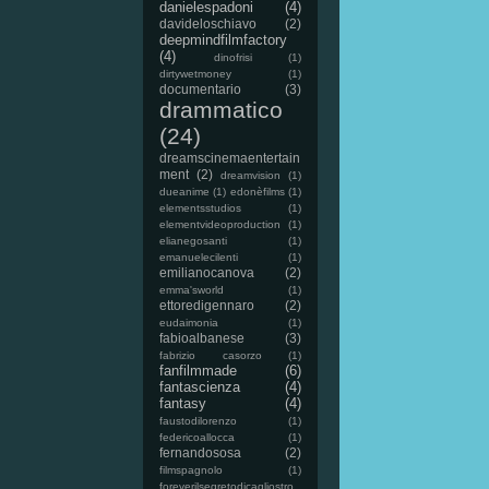
danielespadoni
(4)
davideloschiavo
(2)
deepmindfilmfactory
(4)
dinofrisi
(1)
dirtywetmoney
(1)
documentario
(3)
drammatico
(24)
dreamscinemaentertain
ment
(2)
dreamvision
(1)
dueanime
(1)
edonèfilms
(1)
elementsstudios
(1)
elementvideoproduction
(1)
elianegosanti
(1)
emanuelecilenti
(1)
emilianocanova
(2)
emma'sworld
(1)
ettoredigennaro
(2)
eudaimonia
(1)
fabioalbanese
(3)
fabrizio casorzo
(1)
fanfilmmade
(6)
fantascienza
(4)
fantasy
(4)
faustodilorenzo
(1)
federicoallocca
(1)
fernandososa
(2)
filmspagnolo
(1)
foreverilsegretodicagliostro