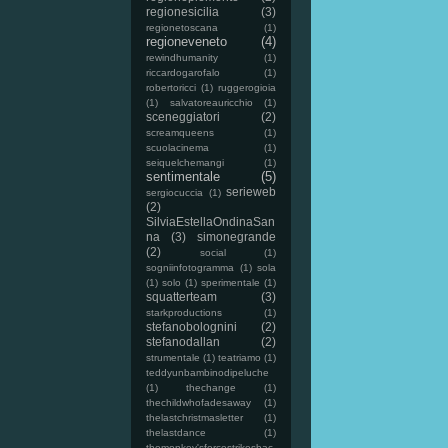
regionesicilia
(3)
regionetoscana
(1)
regioneveneto
(4)
rewindhumanity
(1)
riccardogarofalo
(1)
robertoricci
(1)
ruggerogioia
(1)
salvatoreauricchio
(1)
sceneggiatori
(2)
screamqueens
(1)
scuolacinema
(1)
seiquelchemangi
(1)
sentimentale
(5)
serieweb
sergiocuccia
(1)
(2)
SilviaEstellaOndinaSan
na
(3)
simonegrande
(2)
social
(1)
sogniinfotogramma
(1)
sola
(1)
solo
(1)
sperimentale
(1)
squatterteam
(3)
starkproductions
(1)
stefanobolognini
(2)
stefanodallan
(2)
strumentale
(1)
teatriamo
(1)
teddyunbambinodipeluche
(1)
thechange
(1)
thechildwhofadesaway
(1)
thelastchristmasletter
(1)
thelastdance
(1)
themonkey'sforcestrikesbac