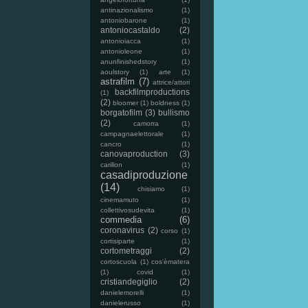
antinazionalismo
(1)
antoniobarone
(1)
antoniocastaldo
(2)
antonioiacca
(1)
antonioleone
(1)
anunfinishedstory
(1)
aoulstory
(1)
arte
(1)
astrafilm
(7)
attrice/attori
backfilmproductions
(1)
(2)
bloomer
(1)
boldness
(1)
borgatofilm
(3)
bullismo
(2)
camorra
(1)
campagnaelettorale
(1)
cancro
(1)
canovaproduction
(3)
carillon
(1)
casadiproduzione
(14)
chisiamo
(1)
cinemamuto
(1)
collettivosudevita
(1)
commedia
(6)
coronavirus
(2)
corso
(1)
cortisiparte
(1)
cortometraggi
(2)
cortoscuola
(1)
cos'èmatera
(1)
covid
(1)
cristiandegiglio
(2)
danielemorelli
(1)
danielerusso
(1)