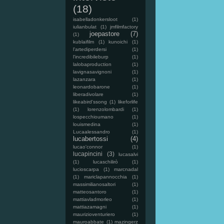
(18)
isabelladonkersloot
(1)
iulianbulat
(1)
jmfilmfactory
joepastore
(7)
(1)
kublaifilm
(1)
kunoichi
(1)
l'artediperdersi
(1)
l'incredibileburp
(1)
lalobaproduction
(1)
lavignasavignoni
(1)
lazanzara
(1)
leonardobarone
(1)
liberadivolare
(1)
likeabird'ssong
(1)
likeforlife
(1)
lorenzolombardi
(1)
lospecchioumano
(1)
louismedina
(1)
Lucaalessandro
(1)
lucabertossi
(4)
lucao'connor
(1)
lucapincini
(3)
lucasalvi
(1)
lucaschilirò
(1)
lucioscarpa
(1)
marcnadal
(1)
mariclapannocchia
(1)
massimilianosaltori
(1)
matteosantoro
(1)
mattiavladmorleo
(1)
mattiazamagni
(1)
maurizioventuriero
(1)
mauroabbate
(1)
mazingerz