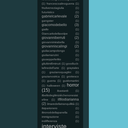
(1)
francescoalinoguerra
(1)
friuliveneziagiulia
(1)
futuristico
(1)
gabrielcarlevale
(2)
gangster
(1)
giacomodebello
(3)
giallo
(1)
Giancarlodellavolpe
(1)
giovanniberruti
(2)
giovannimirabella
(1)
giovanniscalingi
(2)
giuliacampolongo
(1)
giuliamanzini
(1)
giuseppeferlito
(1)
gliultimi6minuti
(1)
goodluck-
lafinedell'arte
(1)
graytales
(1)
grazianoquaglini
(1)
grazianosirica
(1)
grottesco
(1)
guerra
(1)
guidomartini
horror
(1)
halloween
(1)
(15)
ibastardi
(1)
ilbellodegliinizièchenonesist
ilfilodiarianna
efine
(1)
(2)
ilmaredellatranquillità
(1)
ilsiparionero
(1)
iltronoèdellapanella
(1)
immigrazione
(1)
indifferenza
(1)
interviste