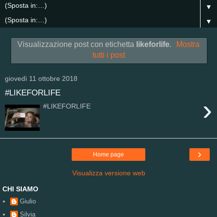
▼
▼
Visualizzazione post con etichetta
likeforlife
.
Mostra
tutti i post
giovedì 11 ottobre 2018
#LIKEFORLIFE
›
#LIKEFORLIFE
›
Home page
Visualizza versione web
CHI SIAMO
Giulio
Silvia