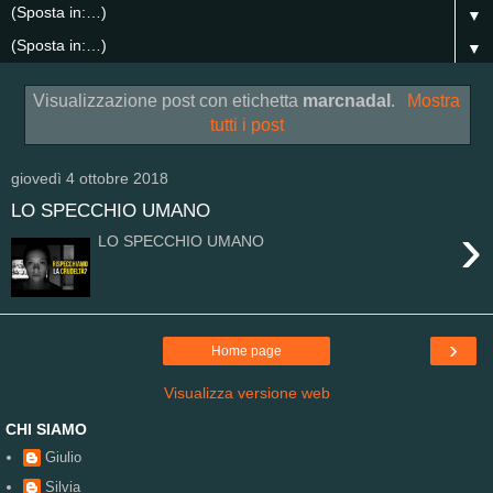
▼
▼
Visualizzazione post con etichetta
marcnadal
.
Mostra
tutti i post
giovedì 4 ottobre 2018
LO SPECCHIO UMANO
›
LO SPECCHIO UMANO
›
Home page
Visualizza versione web
CHI SIAMO
Giulio
Silvia