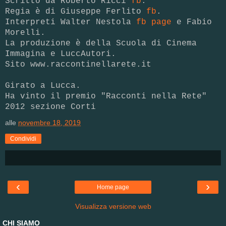
Scritto da Roberto Ricci
fb
.
Regia è di Giuseppe Ferlito
fb
.
Interpreti Walter Nestola
fb page
e Fabio
Morelli.
La produzione è della Scuola di Cinema
Immagina e LuccAutori.
Sito www.raccontinellarete.it
Girato a Lucca.
Ha vinto il premio "Racconti nella Rete"
2012 sezione Corti
alle
novembre 18, 2019
Condividi
‹
›
Home page
Visualizza versione web
CHI SIAMO