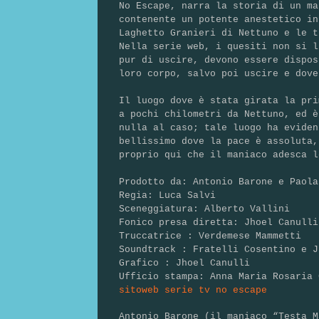
No Escape, narra la storia di un ma
contenente un potente anestetico i
Laghetto Granieri di Nettuno e le 
Nella serie web, i quesiti non si l
pur di uscire, devono essere dispos
loro corpo, salvo poi uscire e dove
Il luogo dove è stata girata la pri
a pochi chilometri da Nettuno, ed è
nulla al caso; tale luogo ha evide
bellissimo
dove la pace è assoluta
proprio qui che il maniaco adesca l
Prodotto da: Antonio Barone e Paola
Regia: Luca Salvi
Sceneggiatura: Alberto Vallini
Fonico presa diretta: Jhoel Canulli
Truccatrice : Verdemese Mammetti
Soundtrack : Fratelli Cosentino e J
Grafico : Jhoel Canulli
Ufficio stampa: Anna Maria Rosaria 
sitoweb serie tv no escape
Antonio Barone (il maniaco “Testa M