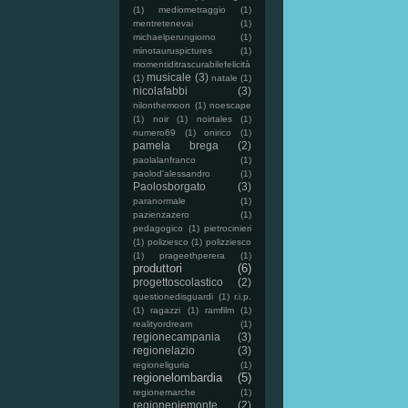
(1)
mediometraggio
(1)
mentretenevai
(1)
michaelperungiorno
(1)
minotauruspictures
(1)
momentiditrascurabilefelicità
musicale
(3)
(1)
natale
(1)
nicolafabbi
(3)
nilonthemoon
(1)
noescape
(1)
noir
(1)
noirtales
(1)
numero69
(1)
onirico
(1)
pamela brega
(2)
paolalanfranco
(1)
paolod'alessandro
(1)
Paolosborgato
(3)
paranormale
(1)
pazienzazero
(1)
pedagogico
(1)
pietrocinieri
(1)
poliziesco
(1)
polizziesco
(1)
prageethperera
(1)
produttori
(6)
progettoscolastico
(2)
questionedisguardi
(1)
r.i.p.
(1)
ragazzi
(1)
ramfilm
(1)
realityordream
(1)
regionecampania
(3)
regionelazio
(3)
regioneliguria
(1)
regionelombardia
(5)
regionemarche
(1)
regionepiemonte
(2)