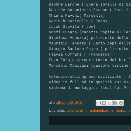
Daphne Barone ( Elena sorella di Sa
Desirée Antonietta Barone ( Sara la
Chiara Pavoni( Marcella)
Kevin bLauricella ( Enzo)
Iacob Stavila ( Jon)
Noemi Cusato (ragazza rapita al lag
Gianluca Venezia( poliziotto della 
Maurizio Tenuzzo ( Dario papà delle
Giorgio Santoro Cajro ( poliziotto 
Flavia Coffari ( Francesca)
Enza Forgia (proprietaria del bar E
Marcello Capitani (pastore testimon
telecamere/cineprese utilizzate : S
video in full hd in qualità 1920×10
sistema di montaggio: final Cut Pro
alle
ottobre 09, 2018
Etichette:
albertovallini
,
antoniobarone
,
horror
,
lu