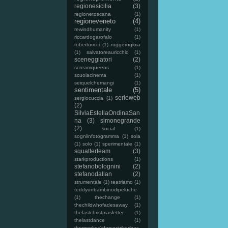
regionesicilia
(3)
regionetoscana
(1)
regioneveneto
(4)
rewindhumanity
(1)
riccardogarofalo
(1)
robertoricci
(1)
ruggerogioia
(1)
salvatoreauricchio
(1)
sceneggiatori
(2)
screamqueens
(1)
scuolacinema
(1)
seiquelchemangi
(1)
sentimentale
(5)
serieweb
sergiocuccia
(1)
(2)
SilviaEstellaOndinaSan
na
(3)
simonegrande
(2)
social
(1)
sogniinfotogramma
(1)
sola
(1)
solo
(1)
sperimentale
(1)
squatterteam
(3)
starkproductions
(1)
stefanobolognini
(2)
stefanodallan
(2)
strumentale
(1)
teatriamo
(1)
teddyunbambinodipeluche
(1)
thechange
(1)
thechildwhofadesaway
(1)
thelastchristmasletter
(1)
thelastdance
(1)
themonkey'sforcestrikesbac