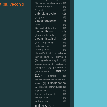
(1)
francescoalinoguerra
(1)
t più vecchio
friuliveneziagiulia
(1)
futuristico
(1)
gabrielcarlevale
(2)
gangster
(1)
giacomodebello
(3)
giallo
(1)
Giancarlodellavolpe
(1)
giovanniberruti
(2)
giovannimirabella
(1)
giovanniscalingi
(2)
giuliacampolongo
(1)
giuliamanzini
(1)
giuseppeferlito
(1)
gliultimi6minuti
(1)
goodluck-
lafinedell'arte
(1)
graytales
(1)
grazianoquaglini
(1)
grazianosirica
(1)
grottesco
(1)
guerra
(1)
guidomartini
horror
(1)
halloween
(1)
(15)
ibastardi
(1)
ilbellodegliinizièchenonesist
ilfilodiarianna
efine
(1)
(2)
ilmaredellatranquillità
(1)
ilsiparionero
(1)
iltronoèdellapanella
(1)
immigrazione
(1)
indifferenza
(1)
interviste