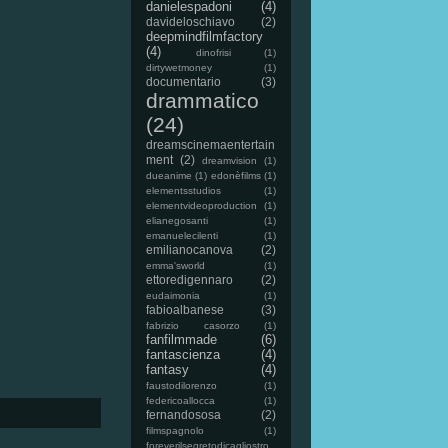
danielespadoni
(4)
davideloschiavo
(2)
deepmindfilmfactory
(4)
dinofrisi
(1)
dirtywetmoney
(1)
documentario
(3)
drammatico
(24)
dreamscinemaentertain
ment
(2)
dreamvision
(1)
dueanime
(1)
edonèfilms
(1)
elementsstudios
(1)
elementvideoproduction
(1)
elianegosanti
(1)
emanuelecilenti
(1)
emilianocanova
(2)
emma'sworld
(1)
ettoredigennaro
(2)
eudaimonia
(1)
fabioalbanese
(3)
fabrizio casorzo
(1)
fanfilmmade
(6)
fantascienza
(4)
fantasy
(4)
faustodilorenzo
(1)
federicoallocca
(1)
fernandososa
(2)
filmspagnolo
(1)
foreverilsegretodicagliostro