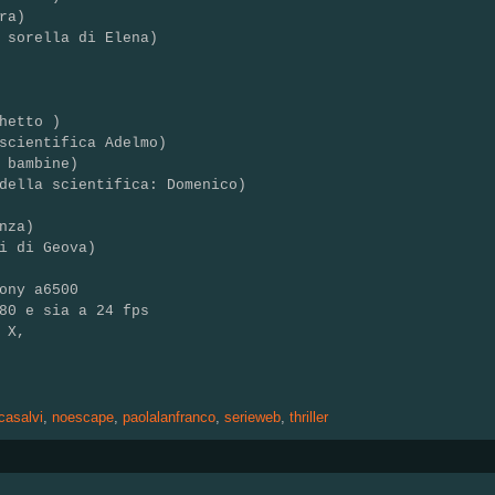
ra)
 sorella di Elena)
hetto )
scientifica Adelmo)
 bambine)
della scientifica: Domenico)
nza)
i di Geova)
ony a6500
80 e sia a 24 fps
 X,
casalvi
,
noescape
,
paolalanfranco
,
serieweb
,
thriller