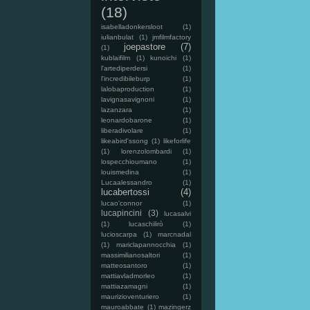
(18)
isabelladonkersloot
(1)
iulianbulat
(1)
jmfilmfactory
joepastore
(7)
(1)
kublaifilm
(1)
kunoichi
(1)
l'artediperdersi
(1)
l'incredibileburp
(1)
lalobaproduction
(1)
lavignasavignoni
(1)
lazanzara
(1)
leonardobarone
(1)
liberadivolare
(1)
likeabird'ssong
(1)
likeforlife
(1)
lorenzolombardi
(1)
lospecchioumano
(1)
louismedina
(1)
Lucaalessandro
(1)
lucabertossi
(4)
lucao'connor
(1)
lucapincini
(3)
lucasalvi
(1)
lucaschilirò
(1)
lucioscarpa
(1)
marcnadal
(1)
mariclapannocchia
(1)
massimilianosaltori
(1)
matteosantoro
(1)
mattiavladmorleo
(1)
mattiazamagni
(1)
maurizioventuriero
(1)
mauroabbate
(1)
mazingerz