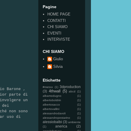
Pagine
HOME PAGE
CONTATTI
CHI SIAMO
EVENTI
INTERVISTE
CHI SIAMO
Giulio
Silvia
Etichette
3dproduction
#metoo
(1)
io Barone ,
4thwall
(5)
(3)
abcd
(1)
ior parte di
albamodugno
(1)
involgere un
albertoboldrin
(1)
albertosacco
(1)
 dei
albertovallini
(1)
ché non sono
alessandrodavoli
(1)
ar uso di
alessandropestarino
(1)
alessiobalbi
(3)
ambiente
anerica
(2)
(1)
angelofortuna
(1)