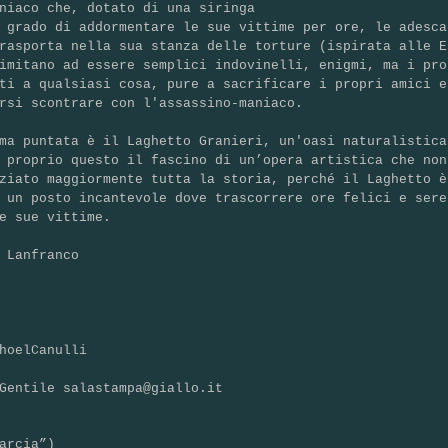
niaco che, dotato di una siringa
n grado di addormentare le sue vittime per
ore, le adesca
trasporta nella sua
stanza delle torture (ispirata alle E
imitano ad essere semplici indovinelli, enigmi, ma i pro
ti a qualsiasi cosa, pure a sacrificare i propri amici e
rsi scontrare con l'assassino-maniaco.
ma puntata è il Laghetto Granieri, un'oasi naturalistica
 proprio questo il fascino di un’opera artistica che non
nziato
maggiormente tutta la storia, perché il Laghetto è
, un posto incantevole dove trascorrere ore
felici e sere
e sue vittime.
 Lanfranco
hoelCanulli
Gentile salastampa@giallo.it
arcia”)