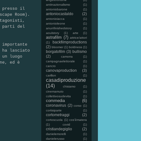
antinazionalismo
(1)
 presso il
antoniobarone
(1)
antoniocastaldo
(2)
scape Room
).
antonioiacca
(1)
tagonisti,
antonioleone
(1)
 parti del
anunfinishedstory
(1)
aoulstory
(1)
arte
(1)
astrafilm
(7)
attrice/attori
backfilmproductions
(1)
 importante
(2)
bloomer
(1)
boldness
(1)
 ha lasciato
borgatofilm
(3)
bullismo
(2)
 un luogo
camorra
(1)
campagnaelettorale
(1)
ne, ed è
cancro
(1)
canovaproduction
(3)
carillon
(1)
casadiproduzione
(14)
chisiamo
(1)
cinemamuto
(1)
collettivosudevita
(1)
commedia
(6)
coronavirus
(2)
corso
(1)
cortisiparte
(1)
cortometraggi
(2)
cortoscuola
(1)
cos'èmatera
(1)
covid
(1)
cristiandegiglio
(2)
danielemorelli
(1)
danielerusso
(1)