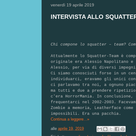
venerdì 19 aprile 2019
INTERVISTA ALLO SQUATTE
Chi compone lo squatter – team? Com
Attualmente lo Squatter-Team è comp
originale era Alessio Napolitano e 
Alessio, per via di diversi impegn
Ci siamo conosciuti forse in un cen
individuarci, eravamo gli unici con
ci parlavamo tra noi, a ognuno piac
ma tutti e due a prendere ripetizio
c'era HorrorMania. In conclusione, 
frequentarci nel 2002-2003. Facevam
Zombie a memoria, Leatherface come 
impossibili. Era una pacchia.
Continua a leggere...»
alle
aprile 19, 2019