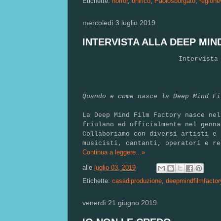
Etichette:
horror
,
onirico
,
Paolosborgato
,
regione
mercoledì 3 luglio 2019
INTERVISTA ALLA DEEP MIN
Intervista
Quando e come nasce la Deep Mind Fi
La Deep Mind Film Factory nasce nel
friulano ed ufficialmente nel genna
Collaboriamo con diversi artisti e 
musicisti, cantanti, operatori e re
Continua a leggere...»
alle
luglio 03, 2019
Etichette:
casadiproduzione
,
deepmindfilmfactor
venerdì 21 giugno 2019