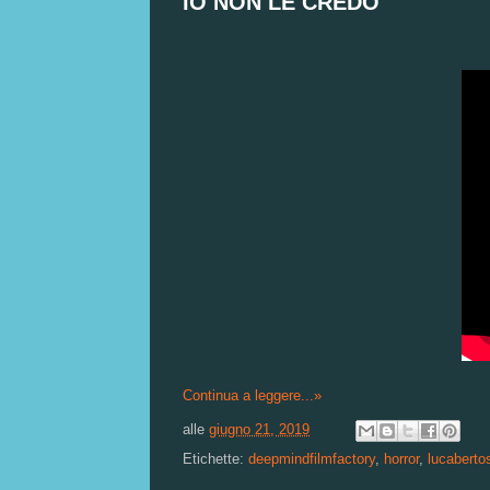
IO NON LE CREDO
Continua a leggere...»
alle
giugno 21, 2019
Etichette:
deepmindfilmfactory
,
horror
,
lucaberto