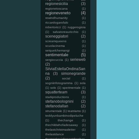
regionesicilia
(3)
regionetoscana
(1)
regioneveneto
(4)
rewindhumanity
(1)
riccardogarofalo
(1)
robertoricci
(1)
ruggerogioia
(1)
salvatoreauricchio
(1)
sceneggiatori
(2)
screamqueens
(1)
scuolacinema
(1)
seiquelchemangi
(1)
sentimentale
(5)
serieweb
sergiocuccia
(1)
(2)
SilviaEstellaOndinaSan
na
(3)
simonegrande
(2)
social
(1)
sogniinfotogramma
(1)
sola
(1)
solo
(1)
sperimentale
(1)
squatterteam
(3)
starkproductions
(1)
stefanobolognini
(2)
stefanodallan
(2)
strumentale
(1)
teatriamo
(1)
teddyunbambinodipeluche
(1)
thechange
(1)
thechildwhofadesaway
(1)
thelastchristmasletter
(1)
thelastdance
(1)
themonkey'sforcestrikesbac