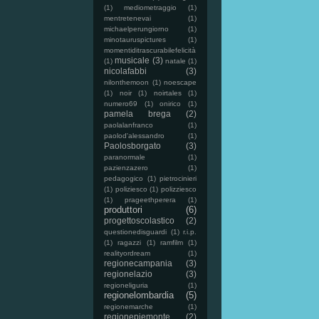
(1)
mediometraggio
(1)
mentretenevai
(1)
michaelperungiorno
(1)
minotauruspictures
(1)
momentiditrascurabilefelicità
musicale
(3)
(1)
natale
(1)
nicolafabbi
(3)
nilonthemoon
(1)
noescape
(1)
noir
(1)
noirtales
(1)
numero69
(1)
onirico
(1)
pamela brega
(2)
paolalanfranco
(1)
paolod'alessandro
(1)
Paolosborgato
(3)
paranormale
(1)
pazienzazero
(1)
pedagogico
(1)
pietrocinieri
(1)
poliziesco
(1)
polizziesco
(1)
prageethperera
(1)
produttori
(6)
progettoscolastico
(2)
questionedisguardi
(1)
r.i.p.
(1)
ragazzi
(1)
ramfilm
(1)
realityordream
(1)
regionecampania
(3)
regionelazio
(3)
regioneliguria
(1)
regionelombardia
(5)
regionemarche
(1)
regionepiemonte
(2)