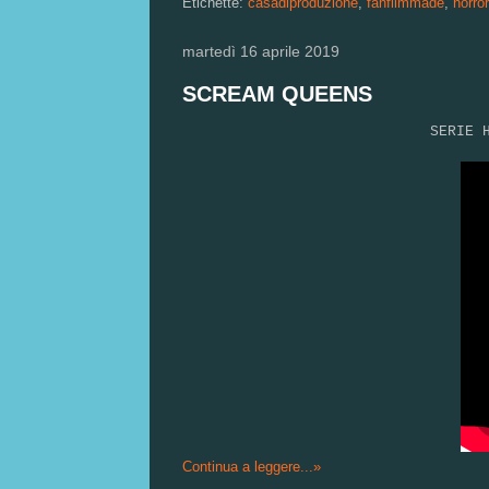
Etichette:
casadiproduzione
,
fanfilmmade
,
horror
martedì 16 aprile 2019
SCREAM QUEENS
SERIE 
Continua a leggere...»