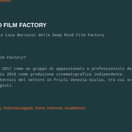
veneto
D FILM FACTORY
 a Luca Bertossi della Deep Mind Film Factory
lm Factory?
 2017 come un gruppo di appassionati e professionisti de
io 2019 come produzione cinematografica indipendente.
tecnici del settore in Friuli Venezia Giulia, tra cui sc
gisti.
y
,
friuliveneziagiulia
,
horror
,
interviste
,
lucabertossi