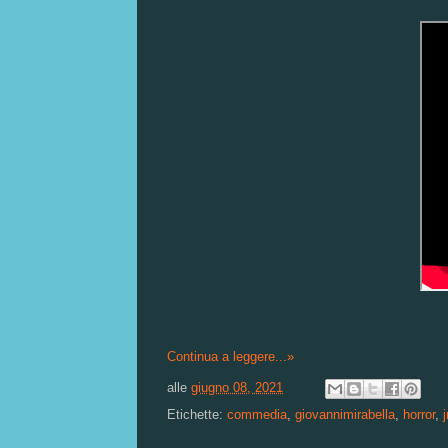
Continua a leggere...»
alle
giugno 08, 2021
Etichette:
commedia
,
giovannimirabella
,
horror
,