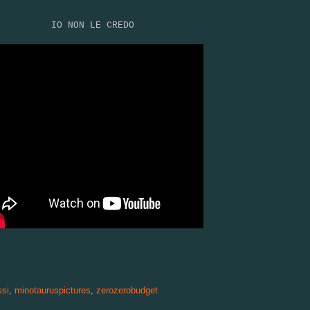
IO NON LE CREDO
ssi
,
minotauruspictures
,
zerozerobudget