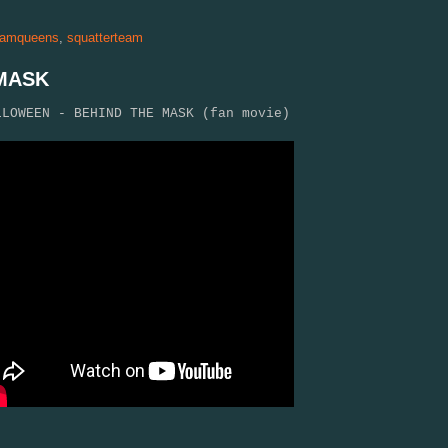
eamqueens
,
squatterteam
 MASK
LLOWEEN - BEHIND THE MASK (fan movie)