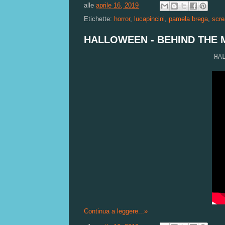
alle
aprile 16, 2019
Etichette:
horror
,
lucapincini
,
pamela brega
,
scr
HALLOWEEN - BEHIND THE
HA
Continua a leggere...»