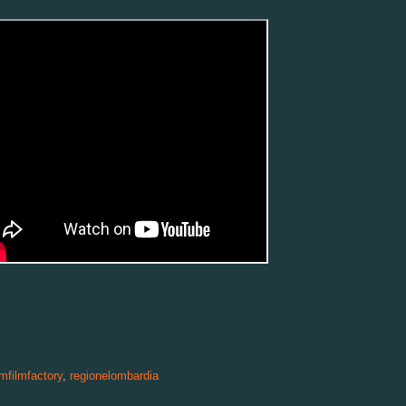
jmfilmfactory
,
regionelombardia