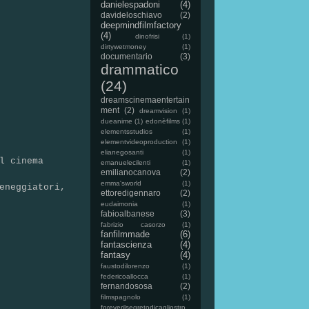
danielespadoni
(4)
davideloschiavo
(2)
deepmindfilmfactory
(4)
dinofrisi
(1)
dirtywetmoney
(1)
documentario
(3)
drammatico
(24)
dreamscinemaentertain
ment
(2)
dreamvision
(1)
dueanime
(1)
edonèfilms
(1)
elementsstudios
(1)
elementvideoproduction
(1)
elianegosanti
(1)
l cinema
emanuelecilenti
(1)
emilianocanova
(2)
emma'sworld
(1)
eneggiatori,
ettoredigennaro
(2)
eudaimonia
(1)
fabioalbanese
(3)
fabrizio casorzo
(1)
fanfilmmade
(6)
fantascienza
(4)
fantasy
(4)
faustodilorenzo
(1)
federicoallocca
(1)
fernandososa
(2)
filmspagnolo
(1)
foreverilsegretodicagliostro