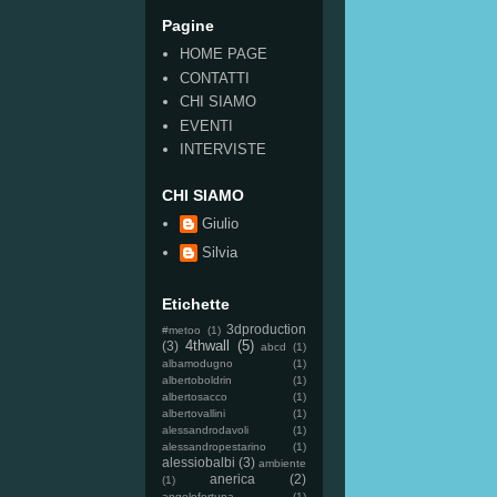
Pagine
HOME PAGE
CONTATTI
CHI SIAMO
EVENTI
INTERVISTE
CHI SIAMO
Giulio
Silvia
Etichette
3dproduction
#metoo
(1)
4thwall
(5)
(3)
abcd
(1)
albamodugno
(1)
albertoboldrin
(1)
albertosacco
(1)
albertovallini
(1)
alessandrodavoli
(1)
alessandropestarino
(1)
alessiobalbi
(3)
ambiente
anerica
(2)
(1)
angelofortuna
(1)