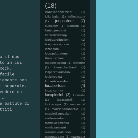
(18)
isabelladonkersloot
(1)
iulianbulat
(1)
jmfilmfactory
joepastore
(7)
(1)
kublaifilm
(1)
kunoichi
(1)
l'artediperdersi
(1)
l'incredibileburp
(1)
lalobaproduction
(1)
lavignasavignoni
(1)
lazanzara
(1)
leonardobarone
(1)
o il duo
liberadivolare
(1)
to in cui
likeabird'ssong
(1)
likeforlife
(1)
lorenzolombardi
(1)
 Rock.
lospecchioumano
(1)
facile
louismedina
(1)
iamente non
Lucaalessandro
(1)
lucabertossi
(4)
i separate,
lucao'connor
(1)
vedere se
lucapincini
(3)
lucasalvi
 a
(1)
lucaschilirò
(1)
e battute di
lucioscarpa
(1)
marcnadal
(1)
mariclapannocchia
(1)
ttiti
massimilianosaltori
(1)
matteosantoro
(1)
mattiavladmorleo
(1)
mattiazamagni
(1)
maurizioventuriero
(1)
mauroabbate
(1)
mazingerz