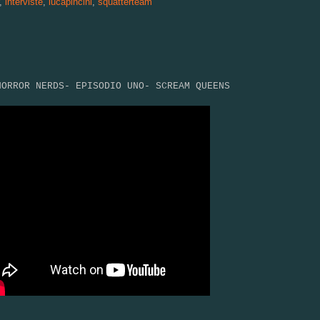
,
interviste
,
lucapincini
,
squatterteam
HORROR NERDS- EPISODIO UNO- SCREAM QUEENS