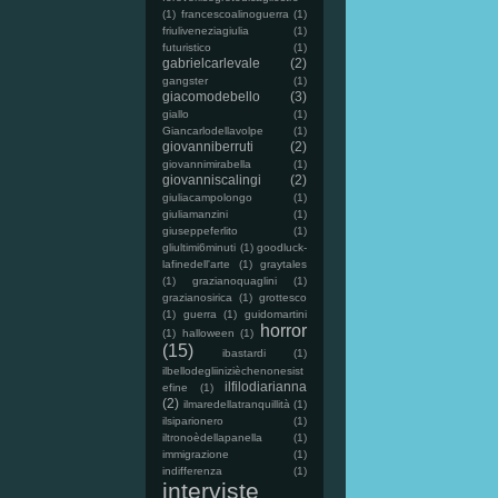
(1)
francescoalinoguerra
(1)
friuliveneziagiulia
(1)
futuristico
(1)
gabrielcarlevale
(2)
gangster
(1)
giacomodebello
(3)
giallo
(1)
Giancarlodellavolpe
(1)
giovanniberruti
(2)
giovannimirabella
(1)
giovanniscalingi
(2)
giuliacampolongo
(1)
giuliamanzini
(1)
giuseppeferlito
(1)
gliultimi6minuti
(1)
goodluck-
lafinedell'arte
(1)
graytales
(1)
grazianoquaglini
(1)
grazianosirica
(1)
grottesco
(1)
guerra
(1)
guidomartini
horror
(1)
halloween
(1)
(15)
ibastardi
(1)
ilbellodegliinizièchenonesist
ilfilodiarianna
efine
(1)
(2)
ilmaredellatranquillità
(1)
ilsiparionero
(1)
iltronoèdellapanella
(1)
immigrazione
(1)
indifferenza
(1)
interviste