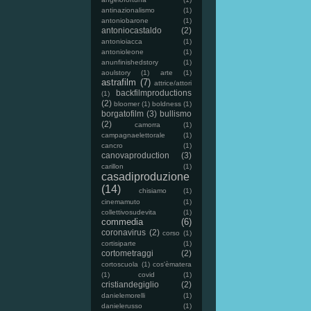
antinazionalismo
(1)
antoniobarone
(1)
antoniocastaldo
(2)
antonioiacca
(1)
antonioleone
(1)
anunfinishedstory
(1)
aoulstory
(1)
arte
(1)
astrafilm
(7)
attrice/attori
backfilmproductions
(1)
(2)
bloomer
(1)
boldness
(1)
borgatofilm
(3)
bullismo
(2)
camorra
(1)
campagnaelettorale
(1)
cancro
(1)
canovaproduction
(3)
carillon
(1)
casadiproduzione
(14)
chisiamo
(1)
cinemamuto
(1)
collettivosudevita
(1)
commedia
(6)
coronavirus
(2)
corso
(1)
cortisiparte
(1)
cortometraggi
(2)
cortoscuola
(1)
cos'èmatera
(1)
covid
(1)
cristiandegiglio
(2)
danielemorelli
(1)
danielerusso
(1)