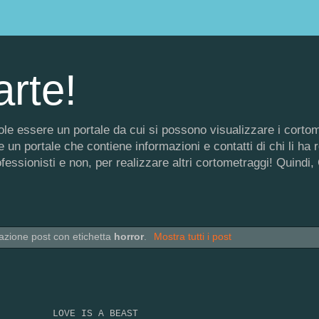
arte!
 vuole essere un portale da cui si possono visualizzare i corto
un portale che contiene informazioni e contatti di chi li ha rea
rofessionisti e non, per realizzare altri cortometraggi! Quin
zazione post con etichetta
horror
.
Mostra tutti i post
LOVE IS A BEAST