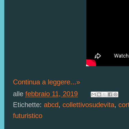
Continua a leggere...»
alle
febbraio 11, 2019
Etichette:
abcd
,
collettivosudevita
,
cor
futuristico