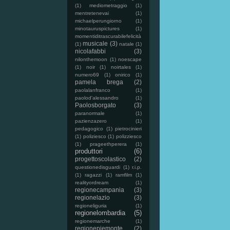
(1)
mediometraggio
(1)
mentretenevai
(1)
michaelperungiorno
(1)
minotauruspictures
(1)
momentiditrascurabilefelicità
musicale
(3)
(1)
natale
(1)
nicolafabbi
(3)
nilonthemoon
(1)
noescape
(1)
noir
(1)
noirtales
(1)
numero69
(1)
onirico
(1)
pamela brega
(2)
paolalanfranco
(1)
paolod'alessandro
(1)
Paolosborgato
(3)
paranormale
(1)
pazienzazero
(1)
pedagogico
(1)
pietrocinieri
(1)
poliziesco
(1)
polizziesco
(1)
prageethperera
(1)
produttori
(6)
progettoscolastico
(2)
questionedisguardi
(1)
r.i.p.
(1)
ragazzi
(1)
ramfilm
(1)
realityordream
(1)
regionecampania
(3)
regionelazio
(3)
regioneliguria
(1)
regionelombardia
(5)
regionemarche
(1)
regionepiemonte
(2)