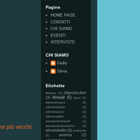
Pagine
HOME PAGE
CONTATTI
CHI SIAMO
EVENTI
INTERVISTE
CHI SIAMO
Giulio
Silvia
Etichette
3dproduction
#metoo
(1)
4thwall
(5)
(3)
abcd
(1)
albamodugno
(1)
albertoboldrin
(1)
albertosacco
(1)
albertovallini
(1)
alessandrodavoli
(1)
st più vecchi
alessandropestarino
(1)
alessiobalbi
(3)
ambiente
anerica
(2)
(1)
angelofortuna
(1)