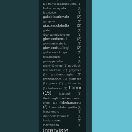
(1)
francescoalinoguerra
(1)
friuliveneziagiulia
(1)
futuristico
(1)
gabrielcarlevale
(2)
gangster
(1)
giacomodebello
(3)
giallo
(1)
Giancarlodellavolpe
(1)
giovanniberruti
(2)
giovannimirabella
(1)
giovanniscalingi
(2)
giuliacampolongo
(1)
giuliamanzini
(1)
giuseppeferlito
(1)
gliultimi6minuti
(1)
goodluck-
lafinedell'arte
(1)
graytales
(1)
grazianoquaglini
(1)
grazianosirica
(1)
grottesco
(1)
guerra
(1)
guidomartini
horror
(1)
halloween
(1)
(15)
ibastardi
(1)
ilbellodegliinizièchenonesist
ilfilodiarianna
efine
(1)
(2)
ilmaredellatranquillità
(1)
ilsiparionero
(1)
iltronoèdellapanella
(1)
immigrazione
(1)
indifferenza
(1)
interviste