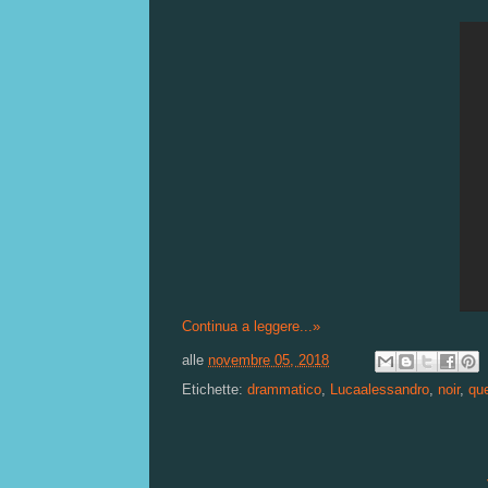
Continua a leggere...»
alle
novembre 05, 2018
Etichette:
drammatico
,
Lucaalessandro
,
noir
,
que