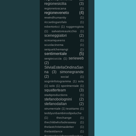
regionesicilia
(3)
regionetoscana
(1)
regioneveneto
(4)
rewindhumanity
(1)
riccardogarofalo
(1)
robertoricci
(1)
ruggerogioia
(1)
salvatoreauricchio
(1)
sceneggiatori
(2)
screamqueens
(1)
scuolacinema
(1)
seiquelchemangi
(1)
sentimentale
(5)
serieweb
sergiocuccia
(1)
(2)
SilviaEstellaOndinaSan
na
(3)
simonegrande
(2)
social
(1)
sogniinfotogramma
(1)
sola
(1)
solo
(1)
sperimentale
(1)
squatterteam
(3)
starkproductions
(1)
stefanobolognini
(2)
stefanodallan
(2)
strumentale
(1)
teatriamo
(1)
teddyunbambinodipeluche
(1)
thechange
(1)
thechildwhofadesaway
(1)
thelastchristmasletter
(1)
thelastdance
(1)
themonkey'sforcestrikesbac