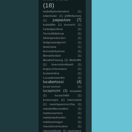
(18)
isabelladonkersloot
(1)
iulianbulat
(1)
jmfilmfactory
joepastore
(7)
(1)
kublaifilm
(1)
kunoichi
(1)
l'artediperdersi
(1)
l'incredibileburp
(1)
lalobaproduction
(1)
lavignasavignoni
(1)
lazanzara
(1)
leonardobarone
(1)
liberadivolare
(1)
likeabird'ssong
(1)
likeforlife
(1)
lorenzolombardi
(1)
lospecchioumano
(1)
louismedina
(1)
Lucaalessandro
(1)
lucabertossi
(4)
lucao'connor
(1)
lucapincini
(3)
lucasalvi
(1)
lucaschilirò
(1)
lucioscarpa
(1)
marcnadal
(1)
mariclapannocchia
(1)
massimilianosaltori
(1)
matteosantoro
(1)
mattiavladmorleo
(1)
mattiazamagni
(1)
maurizioventuriero
(1)
mauroabbate
(1)
mazingerz