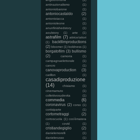
antinazionalismo
(1)
antoniobarone
(1)
antoniocastaldo
(2)
antonioiacca
(1)
antonioleone
(1)
anunfinishedstory
(1)
aoulstory
(1)
arte
(1)
astrafilm
(7)
attrice/attori
backfilmproductions
(1)
(2)
bloomer
(1)
boldness
(1)
borgatofilm
(3)
bullismo
(2)
camorra
(1)
campagnaelettorale
(1)
cancro
(1)
canovaproduction
(3)
carillon
(1)
casadiproduzione
(14)
chisiamo
(1)
cinemamuto
(1)
collettivosudevita
(1)
commedia
(6)
coronavirus
(2)
corso
(1)
cortisiparte
(1)
cortometraggi
(2)
cortoscuola
(1)
cos'èmatera
(1)
covid
(1)
cristiandegiglio
(2)
danielemorelli
(1)
danielerusso
(1)