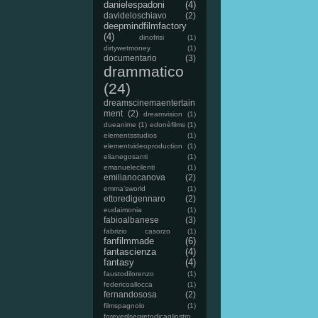
danielespadoni
(4)
davideloschiavo
(2)
deepmindfilmfactory
(4)
dinofrisi
(1)
dirtywetmoney
(1)
documentario
(3)
drammatico
(24)
dreamscinemaentertain
ment
(2)
dreamvision
(1)
dueanime
(1)
edonèfilms
(1)
elementsstudios
(1)
elementvideoproduction
(1)
elianegosanti
(1)
emanuelecilenti
(1)
emilianocanova
(2)
emma'sworld
(1)
ettoredigennaro
(2)
eudaimonia
(1)
fabioalbanese
(3)
fabrizio casorzo
(1)
fanfilmmade
(6)
fantascienza
(4)
fantasy
(4)
faustodilorenzo
(1)
federicoallocca
(1)
fernandososa
(2)
filmspagnolo
(1)
foreverilsegretodicagliostro