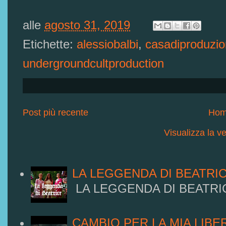
alle
agosto 31, 2019
Etichette:
alessiobalbi
,
casadiproduzi
undergroundcultproduction
Post più recente
Hom
Visualizza la ve
LA LEGGENDA DI BEATRI
LA LEGGENDA DI BEATRI
CAMBIO PER LA MIA LIBE