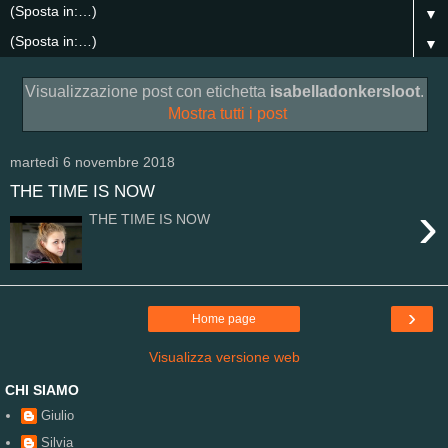
▼
▼
Visualizzazione post con etichetta
isabelladonkersloot
.
Mostra tutti i post
martedì 6 novembre 2018
THE TIME IS NOW
›
THE TIME IS NOW
›
Home page
Visualizza versione web
CHI SIAMO
Giulio
Silvia